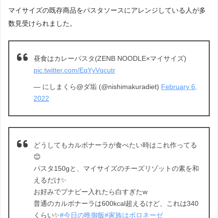
マイサイズの既存商品をパスタソースにアレンジしている人が多
数見受けられました。
昼食はカレーパスタ(ZENB NOODLE×マイサイズ)
pic.twitter.com/EqYyVqcutr
— にしまくら@ダ垢 (@nishimakuradiet)
February 6,
2022
どうしてもカルボナーラが食べたい時はこれ作ってる
😊
パスタ150gと、マイサイズのチーズリゾットの素を和
えるだけ✨
お好みでプナピー入れたら白すぎたw
普通のカルボナーラは600kcal超えるけど、これは340
くらい✨
#今日の晩御飯
#家族はボロネーゼ