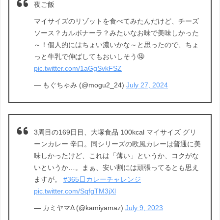
夜ご飯
マイサイズのリゾットを食べてみたんだけど、チーズ
ソース？カルボナーラ？みたいなお味で美味しかった
～！個人的にはちょい濃いかな～と思ったので、ちょ
っと牛乳で伸ばしてもおいしそう🤤
pic.twitter.com/1aGgSvkFSZ
— もぐちゃみ (@mogu2_24)
July 27, 2024
3周目の169日目、大塚食品 100kcal マイサイズ グリ
ーンカレー 辛口。同シリーズの欧風カレーは普通に美
味しかったけど、これは「薄い」というか、コクがな
いというか…。まぁ、安い割には頑張ってるとも思え
ますが。
#365日カレーチャレンジ
pic.twitter.com/SqfgTM3jXl
— カミヤマΔ (@kamiyamaz)
July 9, 2023