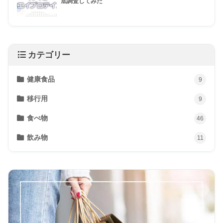
底調査してみた
カテゴリー
健康食品
9
移行用
9
食べ物
46
飲み物
11