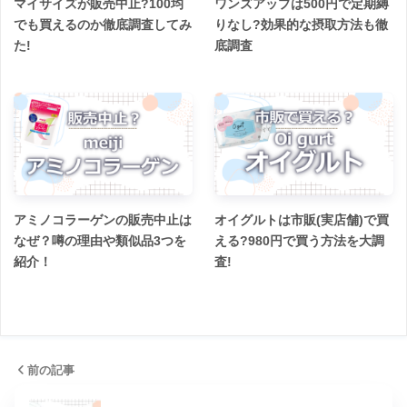
マイサイズが販売中止?100均
ワンズアップは500円で定期縛
でも買えるのか徹底調査してみ
りなし?効果的な摂取方法も徹
た!
底調査
アミノコラーゲンの販売中止は
オイグルトは市販(実店舗)で買
なぜ？噂の理由や類似品3つを
える?980円で買う方法を大調
紹介！
査!
前の記事