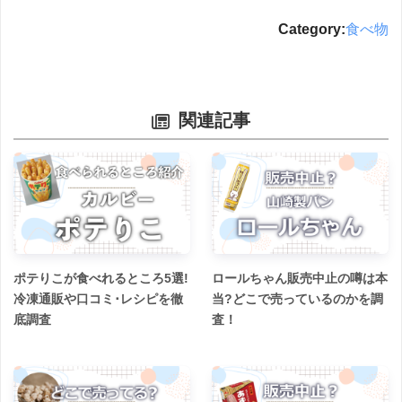
Category:
食べ物
関連記事
ポテりこが食べれるところ5選!
ロールちゃん販売中止の噂は本
冷凍通販や口コミ･レシピを徹
当?どこで売っているのかを調
底調査
査！