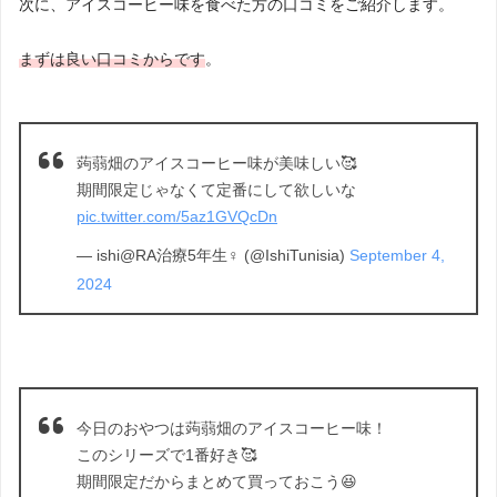
次に、アイスコーヒー味を食べた方の口コミをご紹介します。
まずは良い口コミからです
。
蒟蒻畑のアイスコーヒー味が美味しい🥰
期間限定じゃなくて定番にして欲しいな
pic.twitter.com/5az1GVQcDn
— ishi@RA治療5年生♀ (@IshiTunisia)
September 4,
2024
今日のおやつは蒟蒻畑のアイスコーヒー味！
このシリーズで1番好き🥰
期間限定だからまとめて買っておこう😆