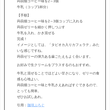
蒟蒻畑コーヒー味を2～3個
牛乳（コップ1杯分）
【手順】
蒟蒻畑コーヒー味を2～3個コップに入れる
蒟蒻ゼリーを細かく押しつぶす
牛乳を入れ、かき混ぜる
完成！
イメージとしては、「タピオカ入りカフェラテ」みた
いな感じですね。
蒟蒻ゼリーの弾力ある歯ごたえもよく合います。
お好みで生クリームをプラスするのもおすすめ。
牛乳と混ぜることでほどよい甘さになり、ゼリーの食
感も心地よい。
蒟蒻畑コーヒー味と牛乳さえあればすぐできるので、
とっても簡単。
ぜひお試しあれ。
引用：
珈琲ぶろぐ