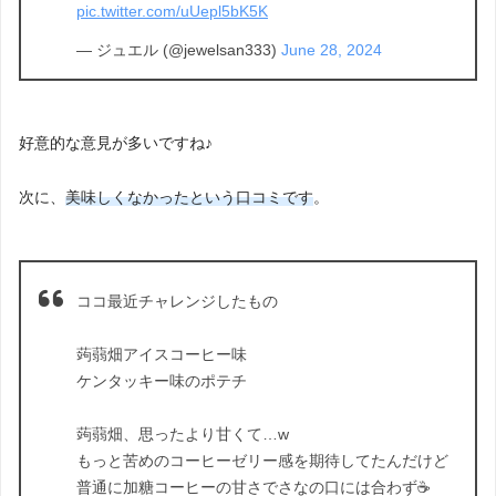
pic.twitter.com/uUepl5bK5K
— ジュエル (@jewelsan333)
June 28, 2024
好意的な意見が多いですね♪
次に、
美味しくなかったという口コミです
。
ココ最近チャレンジしたもの
蒟蒻畑アイスコーヒー味
ケンタッキー味のポテチ
蒟蒻畑、思ったより甘くて…w
もっと苦めのコーヒーゼリー感を期待してたんだけど
普通に加糖コーヒーの甘さでさなの口には合わず☕️